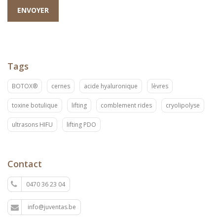
ENVOYER
Tags
BOTOX®
cernes
acide hyaluronique
lèvres
toxine botulique
lifting
comblement rides
cryolipolyse
ultrasons HIFU
lifting PDO
Contact
0470 36 23 04
info@juventas.be