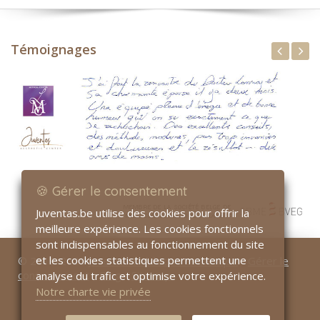
Témoignages
🍪 Gérer le consentement
Juventas.be utilise des cookies pour offrir la
meilleure expérience. Les cookies fonctionnels
sont indispensables au fonctionnement du site
et les cookies statistiques permettent une
© 2013-2025
Juventas médecine esthétique
-
Gérer le
consentement
-
Blog
-
Sitemap
analyse du trafic et optimise votre expérience.
Notre charte vie privée